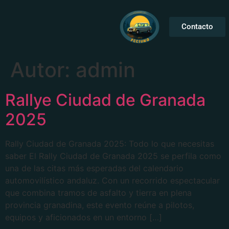
Contacto
Autor:
admin
Rallye Ciudad de Granada
2025
Rally Ciudad de Granada 2025: Todo lo que necesitas
saber El Rally Ciudad de Granada 2025 se perfila como
una de las citas más esperadas del calendario
automovilístico andaluz. Con un recorrido espectacular
que combina tramos de asfalto y tierra en plena
provincia granadina, este evento reúne a pilotos,
equipos y aficionados en un entorno […]